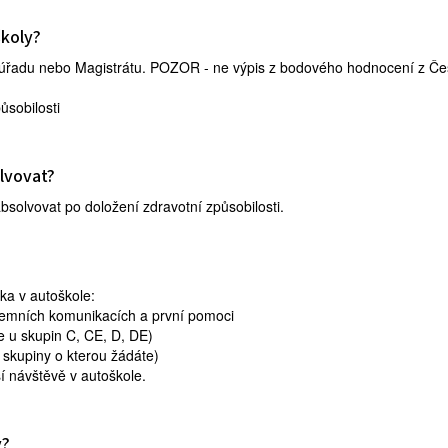
školy?
o úřadu nebo Magistrátu. POZOR - ne výpis z bodového hodnocení z Če
ůsobilosti
lvovat?
bsolvovat po doložení zdravotní způsobilosti.
ka v autoškole:
zemních komunikacích a první pomoci
e u skupin C, CE, D, DE)
é skupiny o kterou žádáte)
í návštěvě v autoškole.
y?