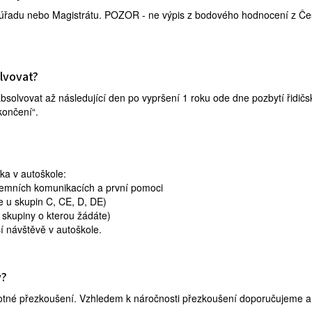
o úřadu nebo Magistrátu. POZOR - ne výpis z bodového hodnocení z Če
lvovat?
bsolvovat až následující den po vypršení 1 roku ode dne pozbytí řidič
končení“.
ka v autoškole:
zemních komunikacích a první pomoci
e u skupin C, CE, D, DE)
é skupiny o kterou žádáte)
í návštěvě v autoškole.
y?
otné přezkoušení. Vzhledem k náročnosti přezkoušení doporučujeme a