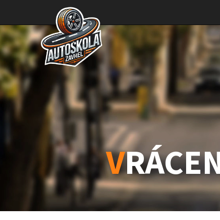
V
RÁCEN