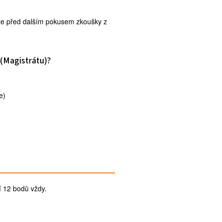
te před dalším pokusem zkoušky z
 (Magistrátu)?
e)
í 12 bodů vždy.