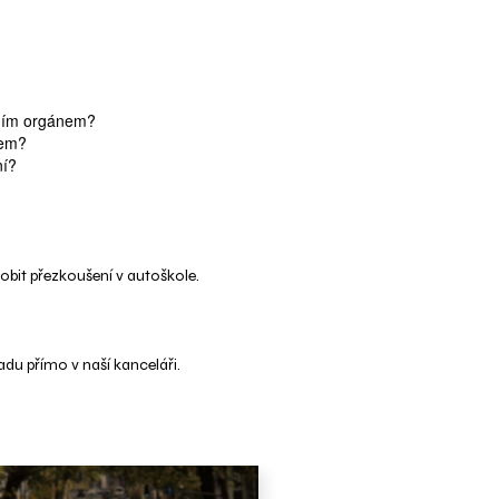
vním orgánem?
dem?
ní?
obit přezkoušení v autoškole.
du přímo v naší kanceláři.