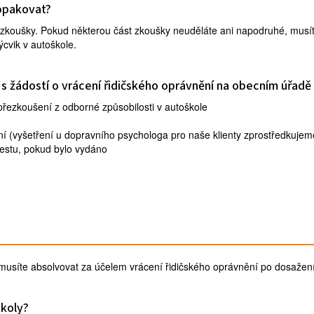
opakovat?
zkoušky. Pokud některou část zkoušky neuděláte ani napodruhé, musí
cvik v autoškole.
 s žádostí o vrácení řidičského oprávnění na obecním úřadě
přezkoušení z odborné způsobilosti v autoškole
í (vyšetření u dopravního psychologa pro naše klienty zprostředkujem
restu, pokud bylo vydáno
musíte absolvovat za účelem vrácení řidičského oprávnění po dosažen
školy?