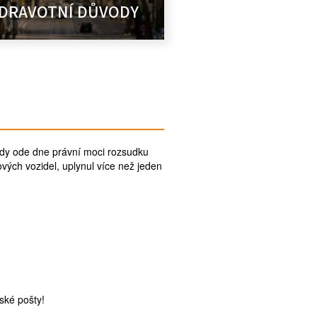
DRAVOTNÍ DŮVODY
kdy ode dne právní moci rozsudku
ových vozidel, uplynul více než jeden
ské pošty!