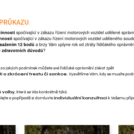
PRŮKAZU
innosti
spočívající v zákazu řízení motorových vozidel udělené sprá
nnosti
spočívající v zákazu řízení motorových vozidel uděleného sou
sažením 12 bodů
a brzy Vám uplyne rok od ztráty řidičského oprávně
e
zdravotních důvodů
?
a za jakých podmínek můžete své řidičské oprávnění získat zpět.
i o zkrácení trestu či sankce.
Vysvětlíme Vám, kdy se musíte podr
 volby
, která se Vás konkrétně týká.
lejte a popřípadě si domluvte
individuální konzultaci
k Vašemu přípa