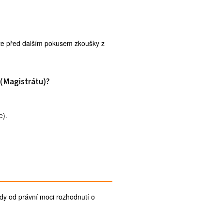
te před dalším pokusem zkoušky z
 (Magistrátu)?
e).
dy od právní moci rozhodnutí o