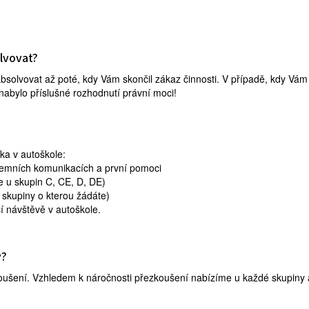
lvovat?
bsolvovat až poté, kdy Vám skončil zákaz činnosti. V případě, kdy Vám 
nabylo příslušné rozhodnutí právní moci!
ka v autoškole:
zemních komunikacích a první pomoci
e u skupin C, CE, D, DE)
é skupiny o kterou žádáte)
í návštěvě v autoškole.
y?
ušení. Vzhledem k náročnosti přezkoušení nabízíme u každé skupiny a