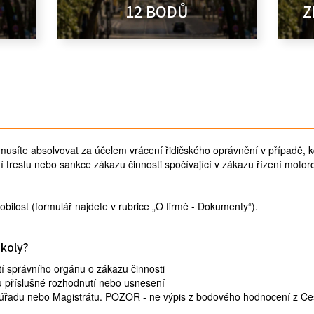
12 BODŮ
Z
musíte absolvovat za účelem vrácení řidičského oprávnění v případě, 
í trestu nebo sankce zákazu činnosti spočívající v zákazu řízení motor
bilost (formulář najdete v rubrice „O firmě - Dokumenty“).
školy?
 správního orgánu o zákazu činnosti
tu příslušné rozhodnutí nebo usnesení
o úřadu nebo Magistrátu. POZOR - ne výpis z bodového hodnocení z Če